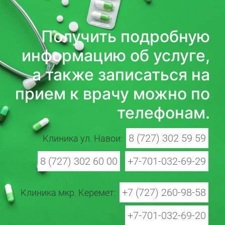
Получить подробную
информацию об услуге,
а также записаться на
прием к врачу можно по
телефонам.
8 (727) 302 59 59
Клиника ул. Навои:
8 (727) 302 60 00
+7-701-032-69-29
+7 (727) 260-98-58
Клиника мкр. Керемет:
+7-701-032-69-20