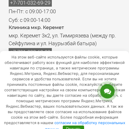
+7-701-032-69-29
Пн-Пт: с 09:00-17:00
Суб: с 09:00-14:00
Клиника мкр. Керемет
мкр. Керемет 3к2, ул. Тимирязева (между пр.
Сейфулина и ул. Наурызбай батыра)
+7-701-032-69-20
На этом веб-сайте используются файлы cookie, которые
Пн-Пт: с 08:00-17:00
обеспечивают работу всех функций для наиболее эффективной
навигации по странице, а также метрические программы
Суб: с 08:00-14:00
Яндекс.Метрика, Яндекс.Вебмастер, для персонализации
Филиалы лабораторий
сервисов и удобства пользователей. Если вы не хотите
Пн-Пт: с 08:00-18:00
принимать постоянные файлы cookie, пожалуйста, выберите
соответствующие настройки на своем компьютере. Продолжая
Суб: с 08:00-18:00
навигацию по сайту, вы даете согласие на обработку, в т.ч. с
помощью метрических программ Яндекс.Метрика,
Адреса лабораторий
Яндекс.Вебмастер, ваших пользовательских данных. А так же
Мы в
вы предоставляете свое согласие на использование файлов
cookie на этом веб-сайте. Более подробная информация
соцсетях
предоставляется в нашем
согласии на обработку персональных
данных
.
Принять