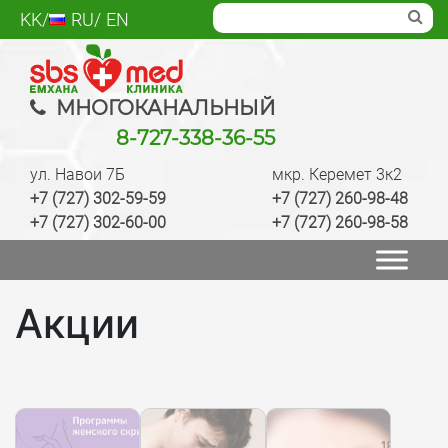
Skip
KK
RU
EN
to
content
SBS med
Многопрофильный медцентр Алматы,
МНОГОКАНАЛЬНЫЙ
лаборатория, анализы, диагностика, лечение,
8-727-338-36-55
операции, ведение беременности, check up
ул. Навои 7Б
мкр. Керемет 3к2
качественно
+7 (727) 302-59-59
+7 (727) 260-98-48
+7 (727) 302-60-00
+7 (727) 260-98-58
Акции