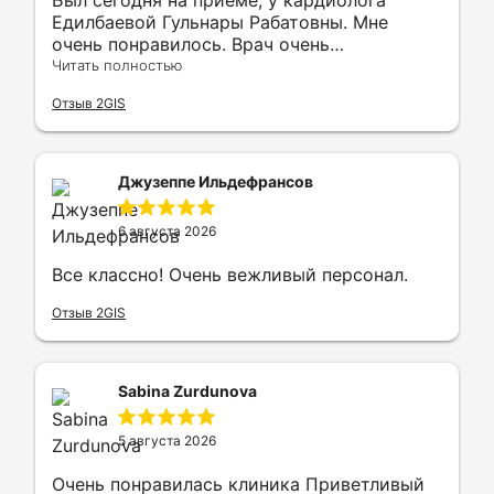
Был сегодня на приёме, у кардиолога
Едилбаевой Гульнары Рабатовны. Мне
очень понравилось. Врач очень
профессиональный. С большим опытом
Читать полностью
работы, отзывчивая и внимательная. Буду
Отзыв 2GIS
рекомендовать всем своим знакомым.
Джузеппе Ильдефрансов
6 августа 2026
Все классно! Очень вежливый персонал.
Отзыв 2GIS
Sabina Zurdunova
5 августа 2026
Очень понравилась клиника Приветливый