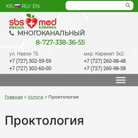
Skip
KK
RU
EN
to
content
SBS med
Многопрофильный медцентр Алматы,
МНОГОКАНАЛЬНЫЙ
лаборатория, анализы, диагностика, лечение,
8-727-338-36-55
операции, ведение беременности, check up
ул. Навои 7Б
мкр. Керемет 3к2
качественно
+7 (727) 302-59-59
+7 (727) 260-98-48
+7 (727) 302-60-00
+7 (727) 260-98-58
»
»
Главная
Услуги
Проктология
Проктология