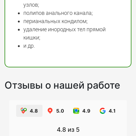
узлов;
полипов анального канала;
перианальных кондилом;
удаление инородных тел прямой
кишки;
и др.
Отзывы о нашей работе
4.8
5.0
4.9
4.1
4.8
из 5