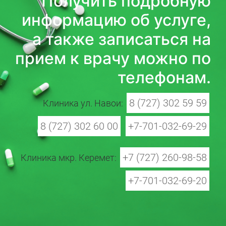
Получить подробную
информацию об услуге,
а также записаться на
прием к врачу можно по
телефонам.
8 (727) 302 59 59
Клиника ул. Навои:
8 (727) 302 60 00
+7-701-032-69-29
+7 (727) 260-98-58
Клиника мкр. Керемет:
+7-701-032-69-20