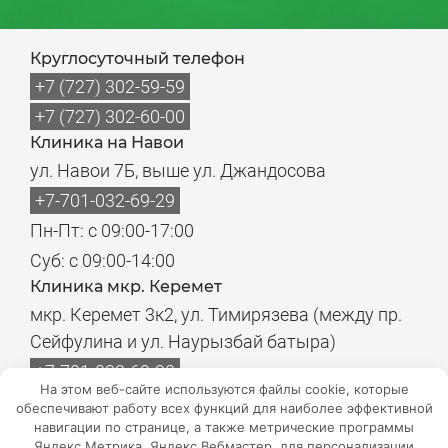
Круглосуточный телефон
+7 (727) 302-59-59
+7 (727) 302-60-00
Клиника на Навои
ул. Навои 7Б, выше ул. Джандосова
+7-701-032-69-29
Пн-Пт: с 09:00-17:00
Суб: с 09:00-14:00
Клиника мкр. Керемет
мкр. Керемет 3к2, ул. Тимирязева (между пр.
Сейфулина и ул. Наурызбай батыра)
+7-701-032-69-20
На этом веб-сайте используются файлы cookie, которые
Пн-Пт: с 08:00-17:00
обеспечивают работу всех функций для наиболее эффективной
навигации по странице, а также метрические программы
Суб: с 08:00-14:00
Яндекс.Метрика, Яндекс.Вебмастер, для персонализации