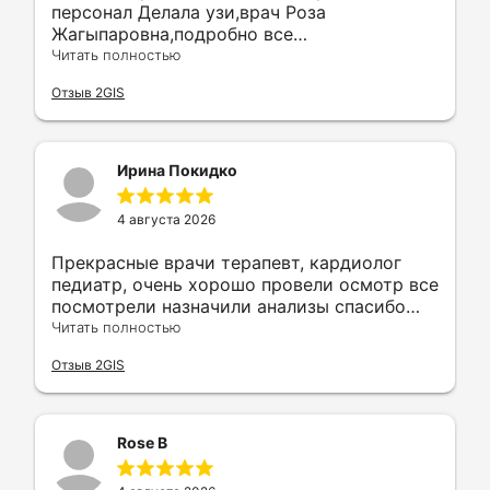
персонал Делала узи,врач Роза
Жагыпаровна,подробно все
объяснила,показала,доброжелательная
Читать полностью
Однозначно рекомендую клинику
Отзыв 2GIS
Ирина Покидко
4 августа 2026
Прекрасные врачи терапевт, кардиолог
педиатр, очень хорошо провели осмотр все
посмотрели назначили анализы спасибо
огромное всем советую!
Читать полностью
Отзыв 2GIS
Rose B