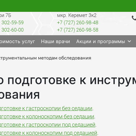
ои 7Б
мкр. Керемет 3к2
) 302-59-59
+7 (727) 260-98-48
) 302-60-00
+7 (727) 260-98-58
ратория, анализы, диагностика, лечение, операции, 
оимость услуг
Наши врачи
Акции и программы
нструментальным методам обследования
о подготовке к инстр
ования
готовке к гастроскопии без седации
.
готовке к колоноскопим без седации
.
готовке к гастроскопии под седацией
.
готовке к колоноскопим под седацией
.