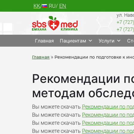
Skip
KK
RU
EN
to
ул. Нав
content
+7 (727
+7 (727
SBS med
Многопрофильный медцентр Алматы, лабо
Главная
Пациентам
Услуги
Ст
»
Главная
Рекомендации по подготовке к и
Рекомендации п
методам обслед
Вы можете скачать
Рекомендации по под
Вы можете скачать
Рекомендации по под
Вы можете скачать
Рекомендации по под
Вы можете скачать
Рекомендации по под