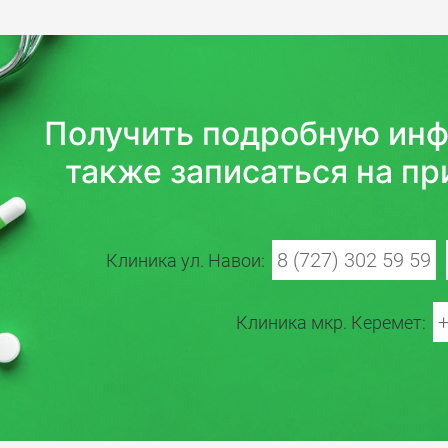
Получить подробную инф
также записаться на пр
8 (727) 302 59 59
Клиника ул. Навои:
+
Клиника мкр. Керемет: