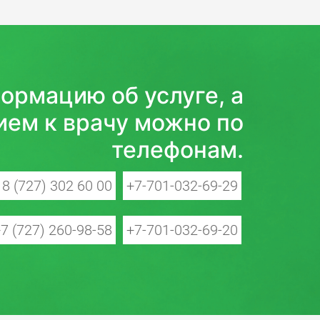
ормацию об услуге, а
ием к врачу можно по
телефонам.
8 (727) 302 60 00
+7-701-032-69-29
7 (727) 260-98-58
+7-701-032-69-20