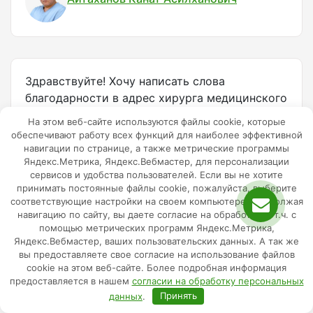
Здравствуйте! Хочу написать слова
благодарности в адрес хирурга медицинского
центра SBS MED (на Навои) Айтаханова
На этом веб-сайте используются файлы cookie, которые
Каната Асилхановича. Канат Асилханович,
обеспечивают работу всех функций для наиболее эффективной
спасибо Вам за ваш профессионализм,
навигации по странице, а также метрические программы
Яндекс.Метрика, Яндекс.Вебмастер, для персонализации
чувство юмора, такт, за то что Вы грамотно и
сервисов и удобства пользователей. Если вы не хотите
доходчиво всё объяснили моим родителям и,
принимать постоянные файлы cookie, пожалуйста, выберите
самое главное, отдельное спасибо за отлично
соответствующие настройки на своем компьютере. Продолжая
проведённую операцию. С уважением,
навигацию по сайту, вы даете согласие на обработку, в т.ч. с
помощью метрических программ Яндекс.Метрика,
Тютюник Александра.
Яндекс.Вебмастер, ваших пользовательских данных. А так же
вы предоставляете свое согласие на использование файлов
Александра
19/07/2021
Источник
cookie на этом веб-сайте. Более подробная информация
предоставляется в нашем
согласии на обработку персональных
данных
.
Принять
Айтаханов Канат Асилханович