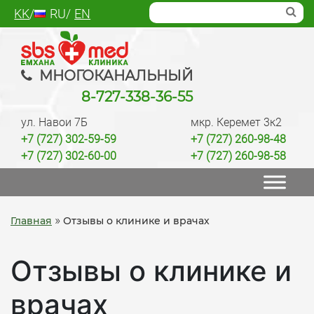
Skip
KK
RU
EN
to
content
SBS med
Многопрофильный медцентр Алматы,
МНОГОКАНАЛЬНЫЙ
лаборатория, анализы, диагностика, лечение,
8-727-338-36-55
операции, ведение беременности, check up
ул. Навои 7Б
мкр. Керемет 3к2
качественно
+7 (727) 302-59-59
+7 (727) 260-98-48
+7 (727) 302-60-00
+7 (727) 260-98-58
»
Главная
Отзывы о клинике и врачах
Отзывы о клинике и
врачах