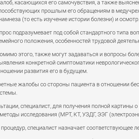
алоб, касающихся его самочувствия, а также выясне
пособствующих прошлым его обращениям в медучреж
намнеза (то есть изучение истории болезни) и осмотр
прос подразумевает под собой стандартного типа во
емейного положения, особенностей трудовой деятельн
омимо этого, также могут задаваться и вопросы бол
ыявления конкретной симптоматики неврологическог
ношении развития его в будущем.
етные жалобы со стороны пациента в отношении бес
истемы.
ьтации, специалист, для получения полной картины о
етоды исследования (МРТ, КТ, УЗДГ, ЭЭГ (электроэнц
 процедур, специалист назначает соответствующее ле