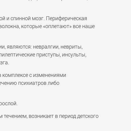
ой и спинной мозг. Периферическая
волокна, которые «оплетают» все наше
, являются: невралгии, невриты,
пилептические приступы, инсульты,
зга.
в комплексе с изменениями
лечению психиатров либо
рослой.
течением, возникает в период детского