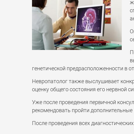
ж
с
а
О
с
П
в
генетической предрасположенности в от
Невропатолог также выслушивает конкр
оценку общего состояния его нервной с
Уже после проведения первичной консул
рекомендовать пройти дополнительные м
После проведения всех диагностических