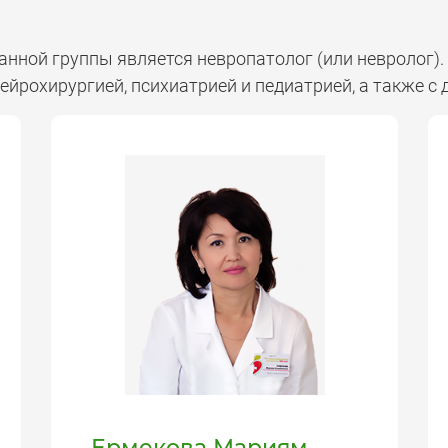
нной группы является невропатолог (или невролог). 
нейрохирургией, психиатрией и педиатрией, а также 
Ермекова Мариям