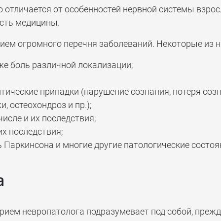
о отличается от особенностей нервной системы взрос
асть медицины.
ем огромного перечня заболеваний. Некоторые из ни
кже боль различной локализации;
птические припадки (нарушение сознания, потеря созна
и, остеохондроз и пр.);
числе и их последствия;
их последствия;
ь Паркинсона и многие другие патологические состоя
а
рием невропатолога подразумевает под собой, прежде