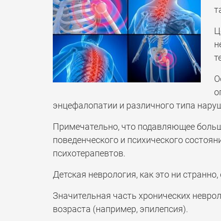
т
Ц
н
т
О
о
энцефалопатии и различного типа наруш
Примечательно, что подавляющее больш
поведенческого и психического состояни
психотерапевтов.
Детская неврология, как это ни странно
Значительная часть хронических неврол
возраста (например, эпилепсия).