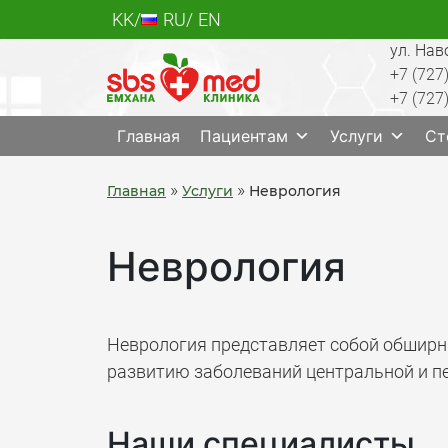
Skip
KK
RU
EN
to
ул. Нав
content
+7 (727
+7 (727
SBS med
Многопрофильный медцентр Алматы, лабо
Главная
Пациентам
Услуги
Ст
»
»
Главная
Услуги
Неврология
Неврология
Неврология представляет собой обшир
развитию заболеваний центральной и пе
Наши специалисты