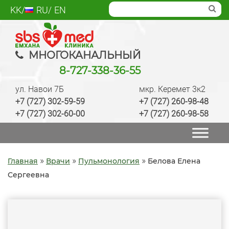
Skip
KK
RU
EN
to
content
SBS med
Многопрофильный медцентр Алматы,
МНОГОКАНАЛЬНЫЙ
лаборатория, анализы, диагностика, лечение,
8-727-338-36-55
операции, ведение беременности, check up
ул. Навои 7Б
мкр. Керемет 3к2
качественно
+7 (727) 302-59-59
+7 (727) 260-98-48
+7 (727) 302-60-00
+7 (727) 260-98-58
»
»
»
Главная
Врачи
Пульмонология
Белова Елена
Сергеевна