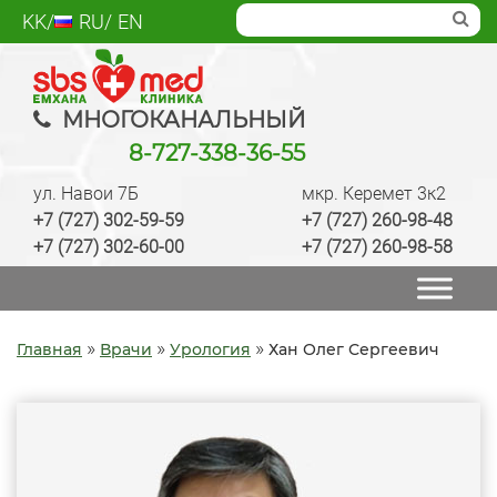
Skip
KK
RU
EN
to
content
SBS med
Многопрофильный медцентр Алматы,
МНОГОКАНАЛЬНЫЙ
лаборатория, анализы, диагностика, лечение,
8-727-338-36-55
операции, ведение беременности, check up
ул. Навои 7Б
мкр. Керемет 3к2
качественно
+7 (727) 302-59-59
+7 (727) 260-98-48
+7 (727) 302-60-00
+7 (727) 260-98-58
»
»
»
Главная
Врачи
Урология
Хан Олег Сергеевич