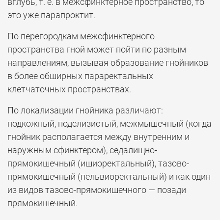
вглубь, т. е. в межсфинктерное пространство, то
это уже парапроктит.
По перегородкам межсфинктерного
пространства гной может пойти по разным
направлениям, вызывая образование гнойников
в более обширных параректальных
клетчаточных пространствах.
По локализации гнойника различают:
подкожный, подслизистый, межмышечный (когда
гнойник располагается между внутренним и
наружным сфинктером), седалищно-
прямокишечный (ишиоректальный), тазово-
прямокишечный (пельвиоректальный) и как один
из видов тазово-прямокишечного — позади
прямокишечный.