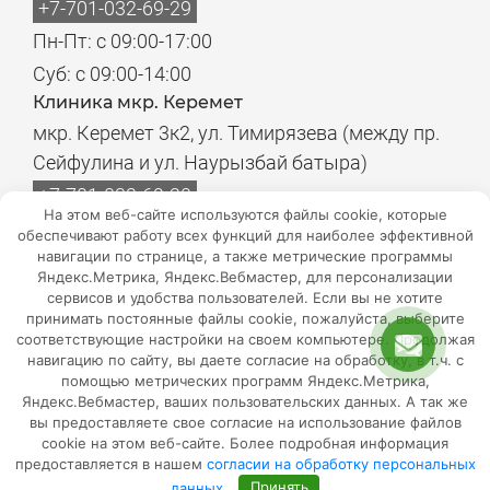
+7-701-032-69-29
Пн-Пт: с 09:00-17:00
Суб: с 09:00-14:00
Клиника мкр. Керемет
мкр. Керемет 3к2, ул. Тимирязева (между пр.
Сейфулина и ул. Наурызбай батыра)
+7-701-032-69-20
На этом веб-сайте используются файлы cookie, которые
Пн-Пт: с 08:00-17:00
обеспечивают работу всех функций для наиболее эффективной
навигации по странице, а также метрические программы
Суб: с 08:00-14:00
Яндекс.Метрика, Яндекс.Вебмастер, для персонализации
Филиалы лабораторий
сервисов и удобства пользователей. Если вы не хотите
Пн-Пт: с 08:00-18:00
принимать постоянные файлы cookie, пожалуйста, выберите
соответствующие настройки на своем компьютере. Продолжая
Суб: с 08:00-18:00
навигацию по сайту, вы даете согласие на обработку, в т.ч. с
помощью метрических программ Яндекс.Метрика,
Адреса лабораторий
Яндекс.Вебмастер, ваших пользовательских данных. А так же
Мы в
вы предоставляете свое согласие на использование файлов
cookie на этом веб-сайте. Более подробная информация
соцсетях
предоставляется в нашем
согласии на обработку персональных
данных
.
Принять