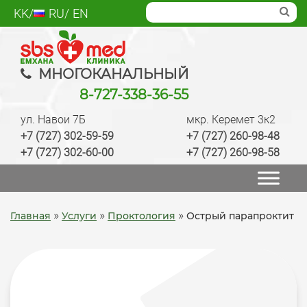
Skip
KK
RU
EN
to
content
SBS med
Многопрофильный медцентр Алматы,
МНОГОКАНАЛЬНЫЙ
лаборатория, анализы, диагностика, лечение,
8-727-338-36-55
операции, ведение беременности, check up
ул. Навои 7Б
мкр. Керемет 3к2
качественно
+7 (727) 302-59-59
+7 (727) 260-98-48
+7 (727) 302-60-00
+7 (727) 260-98-58
»
»
»
Главная
Услуги
Проктология
Острый парапроктит