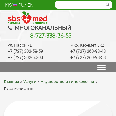
Skip
KK
RU
EN
to
content
SBS med
Многопрофильный медцентр Алматы,
МНОГОКАНАЛЬНЫЙ
лаборатория, анализы, диагностика, лечение,
8-727-338-36-55
операции, ведение беременности, check up
ул. Навои 7Б
мкр. Керемет 3к2
качественно
+7 (727) 302-59-59
+7 (727) 260-98-48
+7 (727) 302-60-00
+7 (727) 260-98-58
»
»
»
Главная
Услуги
Акушерство и гинекология
Плазмолифтинг