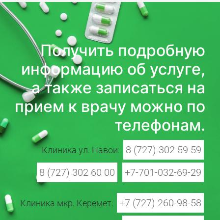
Получить подробную
информацию об услуге,
а также записаться на
прием к врачу можно по
телефонам.
8 (727) 302 59 59
Клиника ул. Навои:
8 (727) 302 60 00
+7-701-032-69-29
+7 (727) 260-98-58
Клиника мкр. Керемет: