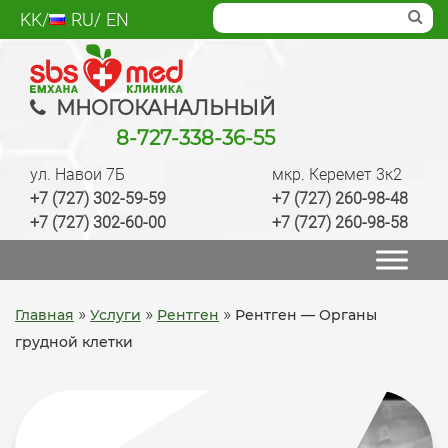
Skip
KK
RU
EN
to
content
SBS med
Многопрофильный медцентр Алматы,
МНОГОКАНАЛЬНЫЙ
лаборатория, анализы, диагностика, лечение,
8-727-338-36-55
операции, ведение беременности, check up
ул. Навои 7Б
мкр. Керемет 3к2
качественно
+7 (727) 302-59-59
+7 (727) 260-98-48
+7 (727) 302-60-00
+7 (727) 260-98-58
»
»
»
Главная
Услуги
Рентген
Рентген — Органы
грудной клетки