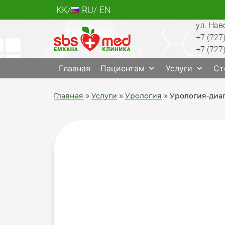
Skip
KK
RU
EN
to
ул. Нав
content
+7 (727
+7 (727
SBS med
Многопрофильный медцентр Алматы, лабо
Главная
Пациентам
Услуги
Ст
»
»
»
Главная
Услуги
Урология
Урология-диа