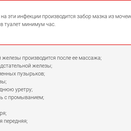
на эти инфекции производится забор мазка из мочеи
в туалет минимум час.
й железы производится после ее массажа;
едстательной железы;
менных пузырьков;
зы;
днюю уретру;
рь с промыванием;
ря;
я передняя;