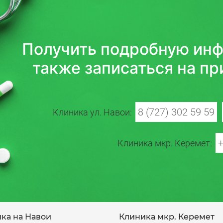
Получить подробную инф
также записаться на пр
8 (727) 302 59 59
Клиника ул. Навои:
+
Клиника мкр. Керемет:
ка на Навои
Клиника мкр. Керемет