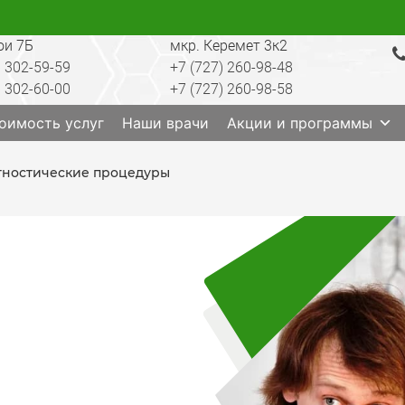
ои 7Б
мкр. Керемет 3к2
) 302-59-59
+7 (727) 260-98-48
) 302-60-00
+7 (727) 260-98-58
ратория, анализы, диагностика, лечение, операции, 
оимость услуг
Наши врачи
Акции и программы
гностические процедуры