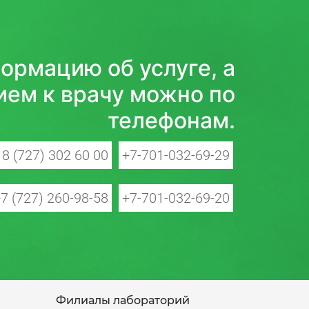
ормацию об услуге, а
ием к врачу можно по
телефонам.
8 (727) 302 60 00
+7-701-032-69-29
7 (727) 260-98-58
+7-701-032-69-20
Филиалы лабораторий