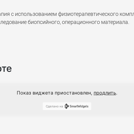
пия с использованием физиотерапевтического компл
следование биопсийного, операционного материала.
оте
Показ виджета приостановлен,
продлить
.
Сделано на