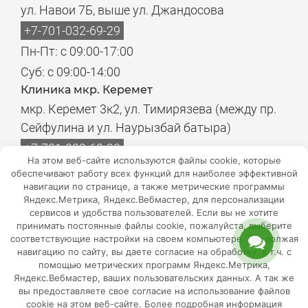
ул. Навои 7Б, выше ул. Джандосова
+7-701-032-69-29
Пн-Пт: с 09:00-17:00
Суб: с 09:00-14:00
Клиника мкр. Керемет
мкр. Керемет 3к2, ул. Тимирязева (между пр.
Сейфулина и ул. Наурызбай батыра)
+7-701-032-69-20
На этом веб-сайте используются файлы cookie, которые
Пн-Пт: с 08:00-17:00
обеспечивают работу всех функций для наиболее эффективной
навигации по странице, а также метрические программы
Суб: с 08:00-14:00
Яндекс.Метрика, Яндекс.Вебмастер, для персонализации
Филиалы лабораторий
сервисов и удобства пользователей. Если вы не хотите
Пн-Пт: с 08:00-18:00
принимать постоянные файлы cookie, пожалуйста, выберите
соответствующие настройки на своем компьютере. Продолжая
Суб: с 08:00-18:00
навигацию по сайту, вы даете согласие на обработку, в т.ч. с
помощью метрических программ Яндекс.Метрика,
Адреса лабораторий
Яндекс.Вебмастер, ваших пользовательских данных. А так же
Мы в
вы предоставляете свое согласие на использование файлов
cookie на этом веб-сайте. Более подробная информация
соцсетях