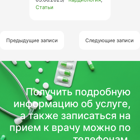
Статьи
Навигация
Предыдущие записи
Следующие записи
по
записям
Получить подробную
информацию об услуге,
а также записаться на
прием к врачу можно по
телефонам.