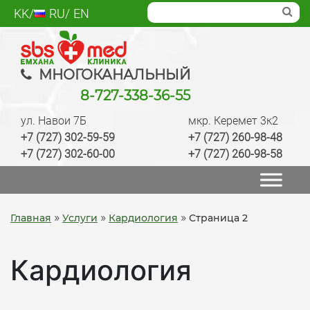
Skip
KK
RU
EN
to
content
SBS med
Многопрофильный медцентр Алматы,
МНОГОКАНАЛЬНЫЙ
лаборатория, анализы, диагностика, лечение,
8-727-338-36-55
операции, ведение беременности, check up
ул. Навои 7Б
мкр. Керемет 3к2
качественно
+7 (727) 302-59-59
+7 (727) 260-98-48
+7 (727) 302-60-00
+7 (727) 260-98-58
»
»
»
Главная
Услуги
Кардиология
Страница 2
Кардиология