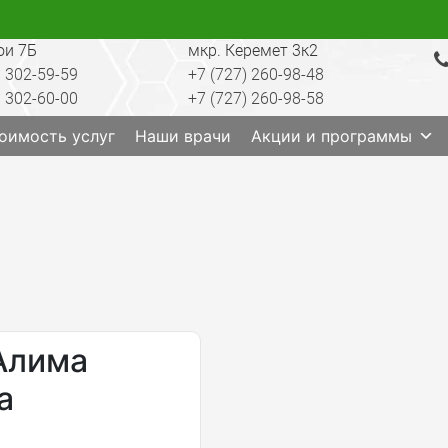
ои 7Б
мкр. Керемет 3к2
) 302-59-59
+7 (727) 260-98-48
) 302-60-00
+7 (727) 260-98-58
ратория, анализы, диагностика, лечение, операции, 
оимость услуг
Наши врачи
Акции и программы
Алима
а