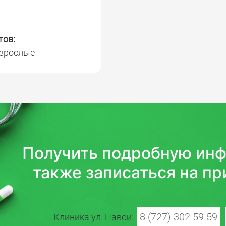
тов:
взрослые
Получить подробную инф
также записаться на пр
8 (727) 302 59 59
Клиника ул. Навои: