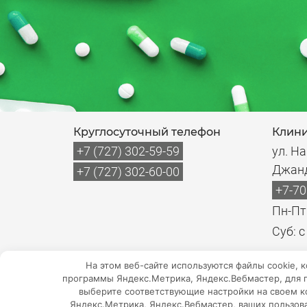
Круглосуточный телефон
Клини
+7 (727) 302-59-59
ул. На
Джан
+7 (727) 302-60-00
+7-70
Пн-Пт:
Суб: с
На этом веб-сайте используются файлы cookie, 
программы Яндекс.Метрика, Яндекс.Вебмастер, для п
Мы в соцсетях
выберите соответствующие настройки на своем ко
Яндекс.Метрика, Яндекс.Вебмастер, ваших пользова