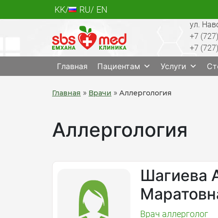
Skip
KK
RU
EN
to
ул. Нав
content
+7 (727
+7 (727
SBS med
Многопрофильный медцентр Алматы, лабо
Главная
Пациентам
Услуги
Ст
»
»
Главная
Врачи
Аллергология
Аллергология
Шагиева 
Маратовн
Врач аллерголог