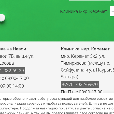
+
Клиника мкр. Керемет:
ка на Навои
Клиника мкр. Керемет
вои 7Б, выше ул.
мкр. Керемет 3к2, ул.
досова
Тимирязева (между пр.
Сейфулина и ул. Наурыз
1-032-69-29
батыра)
 с 09:00-17:00
+7-701-032-69-20
 09:00-14:00
Пн-Пт: с 08:00-17:00
которые обеспечивают работу всех функций для наиболее эффектив
Суб: с 08:00-14:00
ерсонализации сервисов и удобства пользователей. Если вы не хот
мпьютере. Продолжая навигацию по сайту, вы даете согласие на о
тельских данных. А так же вы предоставляете свое согласие на исп