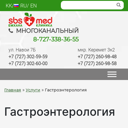
Skip
KK
RU
EN
to
content
SBS med
Многопрофильный медцентр Алматы,
МНОГОКАНАЛЬНЫЙ
лаборатория, анализы, диагностика, лечение,
8-727-338-36-55
операции, ведение беременности, check up
ул. Навои 7Б
мкр. Керемет 3к2
качественно
+7 (727) 302-59-59
+7 (727) 260-98-48
+7 (727) 302-60-00
+7 (727) 260-98-58
»
»
Главная
Услуги
Гастроэнтерология
Гастроэнтерология