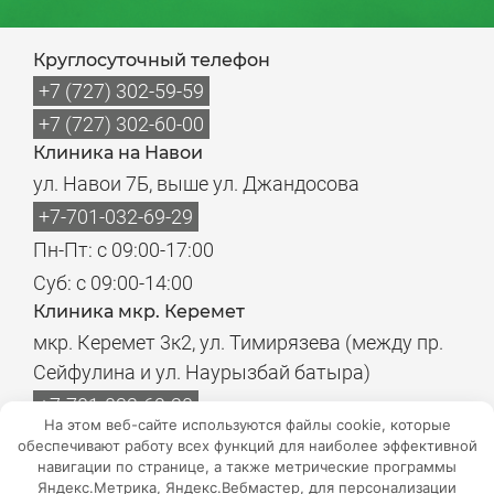
Круглосуточный телефон
+7 (727) 302-59-59
+7 (727) 302-60-00
Клиника на Навои
ул. Навои 7Б, выше ул. Джандосова
+7-701-032-69-29
Пн-Пт: с 09:00-17:00
Суб: с 09:00-14:00
Клиника мкр. Керемет
мкр. Керемет 3к2, ул. Тимирязева (между пр.
Сейфулина и ул. Наурызбай батыра)
+7-701-032-69-20
На этом веб-сайте используются файлы cookie, которые
Пн-Пт: с 08:00-17:00
обеспечивают работу всех функций для наиболее эффективной
навигации по странице, а также метрические программы
Суб: с 08:00-14:00
Яндекс.Метрика, Яндекс.Вебмастер, для персонализации