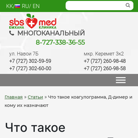
Skip
KK
RU
EN
to
content
SBS med
Многопрофильный медцентр Алматы,
МНОГОКАНАЛЬНЫЙ
лаборатория, анализы, диагностика, лечение,
8-727-338-36-55
операции, ведение беременности, check up
ул. Навои 7Б
мкр. Керемет 3к2
качественно
+7 (727) 302-59-59
+7 (727) 260-98-48
+7 (727) 302-60-00
+7 (727) 260-98-58
»
»
Главная
Статьи
Что такое коагулограмма, Д-димер и
кому их назначают
Что такое