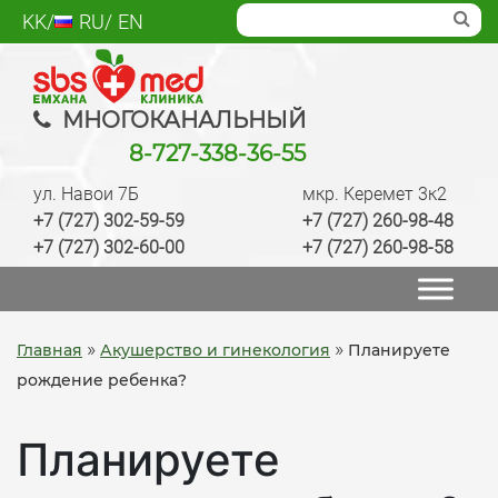
Skip
KK
RU
EN
to
content
SBS med
Многопрофильный медцентр Алматы,
МНОГОКАНАЛЬНЫЙ
лаборатория, анализы, диагностика, лечение,
8-727-338-36-55
операции, ведение беременности, check up
ул. Навои 7Б
мкр. Керемет 3к2
качественно
+7 (727) 302-59-59
+7 (727) 260-98-48
+7 (727) 302-60-00
+7 (727) 260-98-58
»
»
Главная
Акушерство и гинекология
Планируете
рождение ребенка?
Планируете