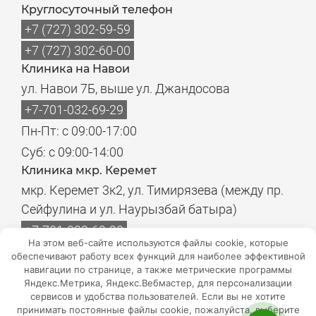
Круглосуточный телефон
+7 (727) 302-59-59
+7 (727) 302-60-00
Клиника на Навои
ул. Навои 7Б, выше ул. Джандосова
+7-701-032-69-29
Пн-Пт: с 09:00-17:00
Суб: с 09:00-14:00
Клиника мкр. Керемет
мкр. Керемет 3к2, ул. Тимирязева (между пр.
Сейфулина и ул. Наурызбай батыра)
+7-701-032-69-20
На этом веб-сайте используются файлы cookie, которые
Пн-Пт: с 08:00-17:00
обеспечивают работу всех функций для наиболее эффективной
навигации по странице, а также метрические программы
Суб: с 08:00-14:00
Яндекс.Метрика, Яндекс.Вебмастер, для персонализации
Филиалы лабораторий
сервисов и удобства пользователей. Если вы не хотите
Пн-Пт: с 08:00-18:00
принимать постоянные файлы cookie, пожалуйста, выберите