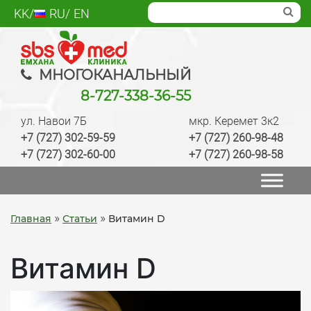
Skip
KK
RU
EN
to
content
SBS med
Многопрофильный медцентр Алматы,
МНОГОКАНАЛЬНЫЙ
лаборатория, анализы, диагностика, лечение,
8-727-338-36-55
операции, ведение беременности, check up
ул. Навои 7Б
мкр. Керемет 3к2
качественно
+7 (727) 302-59-59
+7 (727) 260-98-48
+7 (727) 302-60-00
+7 (727) 260-98-58
»
»
Главная
Статьи
Витамин D
Витамин D